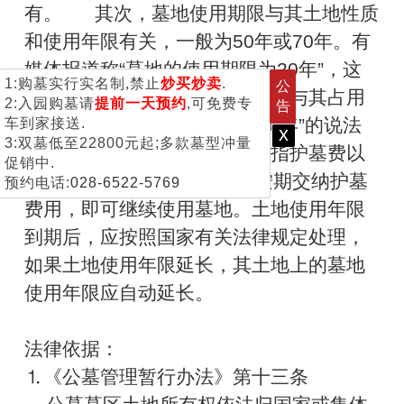
有。 其次，墓地使用期限与其土地性质
和使用年限有关，一般为50年或70年。有
媒体报道称“墓地的使用期限为20年”，这
1:购墓实行实名制,禁止
炒买炒卖
.
公
种提法存在误区。墓地使用期限与其占用
2:入园购墓请
提前一天预约
,可免费专
告
的土地使用年限一致，所谓“20年”的说法
车到家接送.
x
3:双墓低至22800元起;多款墓型冲量
不是指墓地的使用年限，而是指护墓费以
促销中.
20年为一个缴费周期，只要按期交纳护墓
预约电话:
028-6522-5769
费用，即可继续使用墓地。土地使用年限
到期后，应按照国家有关法律规定处理，
如果土地使用年限延长，其土地上的墓地
使用年限应自动延长。
法律依据：
⒈《公墓管理暂行办法》第十三条