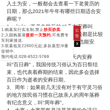
入土为安，一般都会去查看一下老黄历的
日期，那么2021年牛年有哪些日期适合安
葬呢？
1、七七：逝者去世后的49天内安葬叫
1:购墓实行实名制,禁止
炒买炒卖
.
公
做“热灰葬”，对于逝者和家人来说都是比较
2:入园购墓请
提前一天预约
,可免费专
告
车到家接送.
好的，逝者得以入土为安，家人也能安
x
3:双墓低至22800元起;多款墓型冲量
心。
促销中.
2、百天：逝者去世后的一百天内安葬
预约电话:
028-6522-5769
叫“百日葬”，我国传统习俗认为百日祭结
束，也代表着葬期的结束，因此多会选择
百日作为逝者的安葬日期。
3、周年：如果前几天没有对于有守灵习俗
的地方按民俗习惯在已故亲人的周年落葬
有纪念意义，叫“周年葬”。