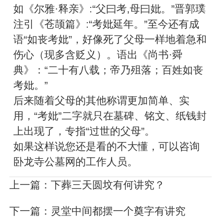
如《尔雅·释亲》:“父曰考,母曰妣。”晋郭璞
注引《苍颉篇》:“考妣延年。”至今还有成
语“如丧考妣”，好像死了父母一样地着急和
伤心（现多含贬义）。语出《尚书·舜
典》：“二十有八载；帝乃殂落；百姓如丧
考妣。”
后来随着父母的其他称谓更加简单、实
用，“考妣”二字就只在墓碑、铭文、纸钱封
上出现了，专指“过世的父母”。
如果这样说您还是看的不大懂，可以咨询
卧龙寺公墓网的工作人员。
上一篇：
下葬三天圆坟有何讲究？
下一篇：
灵堂中间都摆一个奠字有讲究