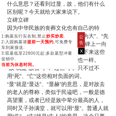
什么意思？还看到过显，故，他们有什么
区别呢？今天就给大家来说下。
立碑立碑
因为中华民族的丧葬文化也有自己的特
色，而且一向“死者为大”，“祖宗为大”、“先
1:购墓实行实名制,禁止
炒买炒卖
.
公
2:入园购墓请
提前一天预约
,可免费专
告
人为大”，所以在对待祖先丧葬墓碑上一向
车到家接送.
x
是非常认真而传统的，长久流传下来这些
3:双墓低至22800元起;多款墓型冲量
促销中.
礼仪，称呼都没有变化，用字也一样。
当前为休息时间。
“故”就是“故去”了，“过世”了。只不过不
用“死”、“亡”这些相对负面的词。
“显”就是“显达”、“显赫”的意思，是对故去
的老人的尊称，类似于民谥吧，一般是德
高望重，或者已经是族中辈分最高的人，
同时又子孙满堂，就可以用“显”。普通人就