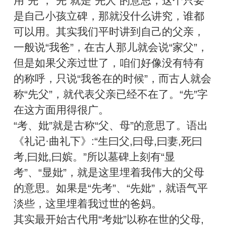
用“先”，“先”就是“先人”的意思，这个只要
是自己小孩立碑，那就没什么讲究，谁都
可以用。其实我们平时讲到自己的父亲，
一般说“我爸”，在古人那儿就会说“家父”，
但是如果父亲过世了，咱们好像没有特有
的称呼，只说“我爸在的时候”，而古人就会
称“先父”，就代表父亲已经不在了。“先”字
在这方面用得很广。
“考、妣”就是古称“父、母”的意思了。语出
《礼记·曲礼下》:“生曰父,曰母,曰妻,死曰
考,曰妣,曰嫔。”所以墓碑上刻有“显
考”、“显妣”，就是这里埋着我伟大的父母
的意思。如果是“先考”、“先妣”，就语气平
淡些，这里埋着我过世的爸妈。
其实最开始古代用“考妣”以称在世的父母,