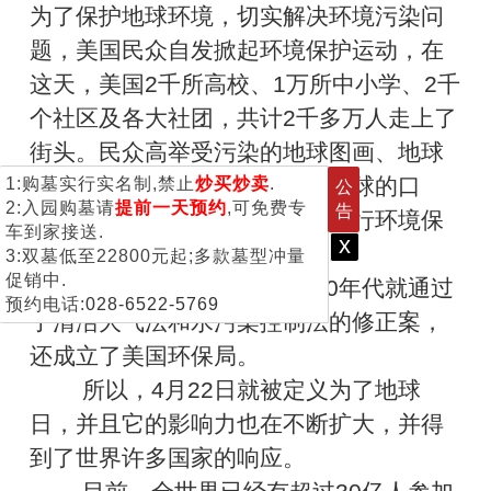
为了保护地球环境，切实解决环境污染问
题，美国民众自发掀起环境保护运动，在
这天，美国2千所高校、1万所中小学、2千
个社区及各大社团，共计2千多万人走上了
街头。民众高举受污染的地球图画、地球
模型等，高呼保护环境，爱护地球的口
1:购墓实行实名制,禁止
炒买炒卖
.
公
2:入园购墓请
提前一天预约
,可免费专
告
号，呼吁政府采取有效措施，进行环境保
车到家接送.
x
护。
3:双墓低至22800元起;多款墓型冲量
促销中.
这次活动，促使美国于70年代就通过
预约电话:
028-6522-5769
了清洁大气法和水污染控制法的修正案，
还成立了美国环保局。
所以，4月22日就被定义为了地球
日，并且它的影响力也在不断扩大，并得
到了世界许多国家的响应。