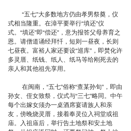
“五七”大多数地方仍由孝男祭奠，仪
式相当隆重。在漳平要举行“填还”仪
式。“填还”即“偿还”，意为报答父母养育之
恩。请僧道诵经拜忏，短则一昼夜，长则
七昼夜。富裕人家还要设“巡库”，即焚化许
多灵厝、纸钱、纸人、纸马等给刚死去的
亲人和其他祖先享用。
在闽南，“五七”俗称“查某孙旬”，即由
孙女、侄女致祭，仪式与“三七”略同。中午
每个出嫁女须办一桌酒席宴请族人和亲
友，傍晚烧灵厝，接着奉灵位入祠堂或祖
庙。入祖庙后，举行告土地祭和安土地