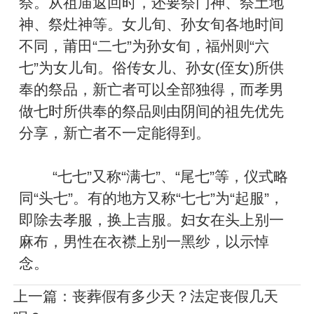
祭。从祖庙返回时，还要祭门神、祭土地
神、祭灶神等。女儿旬、孙女旬各地时间
不同，莆田“二七”为孙女旬，福州则“六
七”为女儿旬。俗传女儿、孙女(侄女)所供
奉的祭品，新亡者可以全部独得，而孝男
做七时所供奉的祭品则由阴间的祖先优先
分享，新亡者不一定能得到。
“七七”又称“满七”、“尾七”等，仪式略
同“头七”。有的地方又称“七七”为“起服”，
即除去孝服，换上吉服。妇女在头上别一
麻布，男性在衣襟上别一黑纱，以示悼
念。
上一篇：
丧葬假有多少天？法定丧假几天