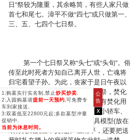
日”祭较为隆重，其余略简，有些人家只做
首七和尾七。漳平不做“四七”或只做第一、
三、五、七四个七日祭。
第一个七日祭又称“头七”或“头旬”。俗
传至此时死者方知自己离开人世，亡魂将
归宅看望子孙。为此，丧家于是日午夜以
后开始哀哭，并延请僧道诵经致祭，焚化
1:购墓实行实名制,禁止
炒买炒卖
.
公
2:入园购墓请
提前一天预约
,可免费专
纸钱、灵屋等迷信品。近年来还有焚化用
告
车到家接送.
x
五色纸糊成的电视机、电冰箱、小轿车、
3:双墓低至22800元起;多款墓型冲量
飞机等家用电器与现代交通工具模型(放在
促销中.
当前为休息时间。
纸竹扎成的船中焚化)。在南平，还要把送