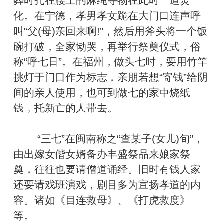
葬时扎在腰上的麻绳等物在此时一道焚
化。在宁德，孝男孝女跪在大门口连声呼
叫“父(母)亲回来啊!”，然后用斧头将一个饭
碗打破，全家恸哭，再举行祭奠仪式，俗
称“呼七日”。在福州，做头七时，要用竹竿
挑灯于门口作为标志，亲朋若想“寄钱”给阴
间的亲人使用，也可到做七的家中烧纸
钱，托新亡的人带去。
“三七”在闽南称之“查某子(女儿)旬”，
由出嫁女偕女婿备办丰盛祭品来娘家祭
奠，往往也要请僧道诵经。旧时有钱人家
还要请戏班演戏，剧目多为宣扬孝道的内
容。诸如《目连救母》、《打虎救度》
等。